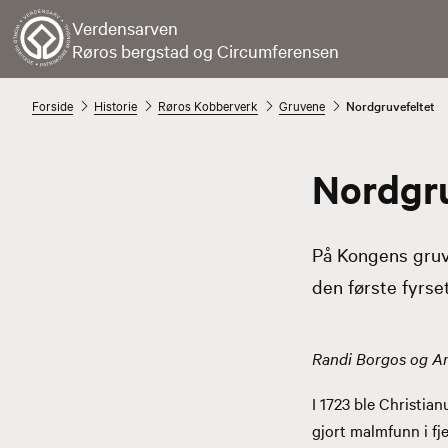
Verdensarven
Røros bergstad og Circumferensen
Forside
Historie
Røros Kobberverk
Gruvene
Nordgruvefeltet
Nordgru
På Kongens gruve 
den første fyrse
Randi Borgos og 
I 1723 ble Christia
gjort malmfunn i fj