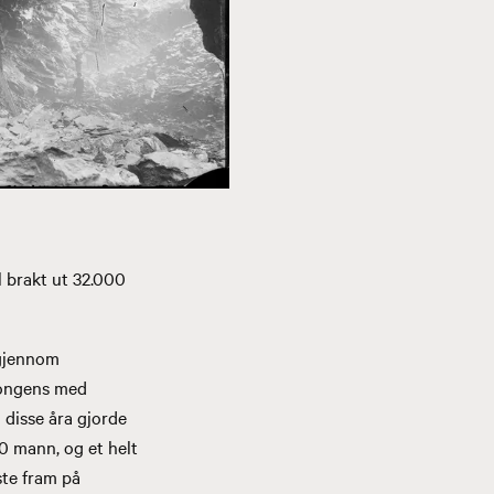
l brakt ut 32.000
 gjennom
Kongens med
 disse åra gjorde
0 mann, og et helt
ste fram på