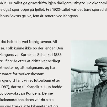
 på 1900-tallet ga gruvedrifta igjen dårligere utbytte. De økonom
 også spor oppe på fjellet. Fra 1920-tallet var det bare sporadisk
tianus Sextus gruve, fem år senere ved Kongens.
 det helt stilt ved Nordgruvene. All
sa. Folk kunne ikke bo der lenger. Den
a Kongens var Kornelius Schanke [1883-
 i flere år etter at drifta var nedlagt.
ktmester og altmuligmann, og han
svaret for 'verkenshestan'.
 gjengitt fant vi i et fotoalbum etter
1987], datter til Kornelius. Hun hadde
t og oppvokst på Kongens. Denne
ekekameratene deres var de siste
ags vær traska åtte kilometer att og