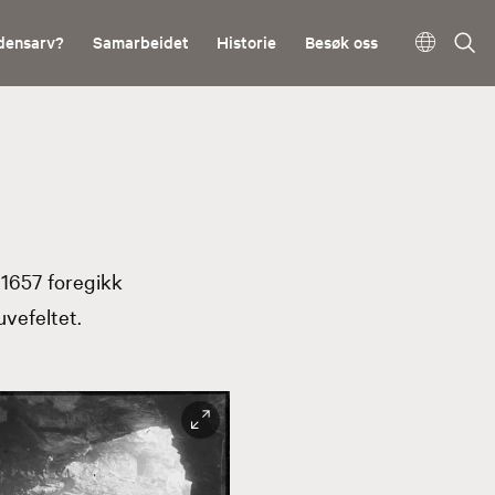
densarv?
Samarbeidet
Historie
Besøk oss
 1657 foregikk
vefeltet.