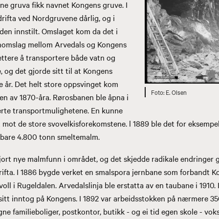
ne gruva fikk navnet Kongens gruve. I
drifta ved Nordgruvene dårlig, og i
den innstilt. Omslaget kom da det i
nnomslag mellom Arvedals og Kongens
lettere å transportere både vatn og
 og det gjorde sitt til at Kongens
 år. Det helt store oppsvinget kom
E. Olsen
ten av 1870-åra. Rørosbanen ble åpna i
erte transportmulighetene. En kunne
t mot de store svovelkisforekomstene. l 1889 ble det for eksempe
 bare 4.800 tonn smeltemalm.
 gjort nye malmfunn i området, og det skjedde radikale endringer
rifta. I 1886 bygde verket en smalspora jernbane som forbandt 
l i Rugeldalen. Arvedalslinja ble erstatta av en taubane i 1910. I
 sitt inntog på Kongens. I 1892 var arbeidsstokken på nærmere 35
ne familieboliger, postkontor, butikk - og ei tid egen skole - vok