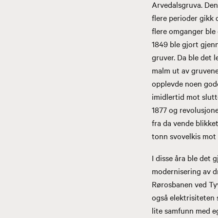
Arvedalsgruva. Den
flere perioder gikk 
flere omganger ble 
1849 ble gjort gje
gruver. Da ble det 
malm ut av gruvene,
opplevde noen gode
imidlertid mot slut
1877 og revolusjon
fra da vende blikke
tonn svovelkis mot
I disse åra ble det
modernisering av d
Rørosbanen ved Tyvol
også elektrisiteten
lite samfunn med eg