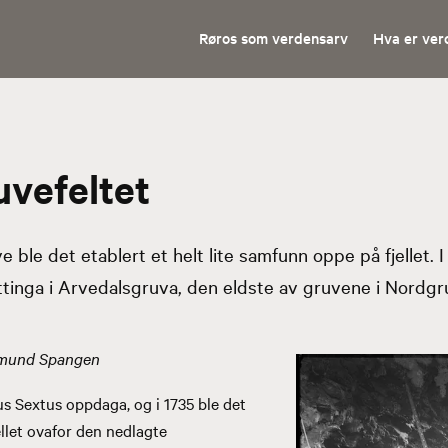
Røros som verdensarv
Hva er ver
vefeltet
ble det etablert et helt lite samfunn oppe på fjellet. I
ttinga i Arvedalsgruva, den eldste av gruvene i Nordgru
Amund Spangen
nus Sextus oppdaga, og i 1735 ble det
ellet ovafor den nedlagte