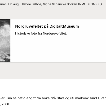
ærnan, Odlaug Lilleboe Selboe, Signe Schancke Sorken (RMUB.014860)
Norgruvefeltet på DigitaltMuseum
Historiske foto fra Nordgruvefeltet.
 er i sin helhet gjengitt fra boka ”På Sta’a og uti markom” bind I, R
 2001