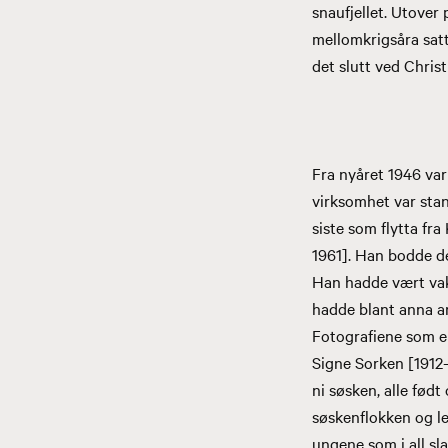
snaufjellet. Utover
mellomkrigsåra satte
det slutt ved Chris
Fra nyåret 1946 var
virksomhet var stan
siste som flytta fr
1961]. Han bodde der
Han hadde vært va
hadde blant anna an
Fotografiene som er
Signe Sorken [1912-
ni søsken, alle fød
søskenflokken og l
ungene som i all sl