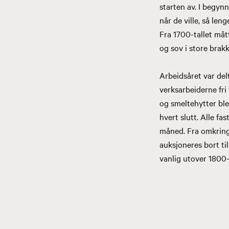
starten av. I begynn
når de ville, så len
Fra 1700-tallet måt
og sov i store brak
Arbeidsåret var de
verksarbeiderne fri 
og smeltehytter ble 
hvert slutt. Alle fa
måned. Fra omkring 
auksjoneres bort ti
vanlig utover 1800-t