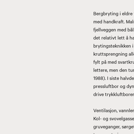
Bergbryting i eldre
med handkraft. Mal
fjellveggen med bål.
det relativt lett å 
brytingsteknikken i
kruttsprengning all
fylt på med svartkr
lettere, men den tu
1988). I siste halv
pressluftbor og dyn
drive trykkluftbore
Ventilasjon, vannle
Kol- og svovelgasser
gruveganger, sørget 