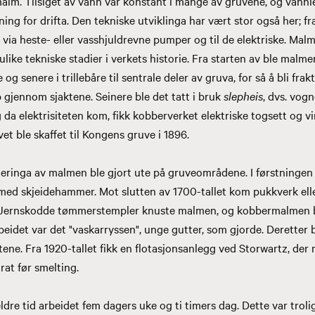
alm. Tilsiget av vann var konstant i mange av gruvene, og vannl
ing for drifta. Den tekniske utviklinga har vært stor også her; fr
 via heste- eller vasshjuldrevne pumper og til de elektriske. Mal
ike tekniske stadier i verkets historie. Fra starten av ble malmen
 og senere i trillebåre til sentrale deler av gruva, for så å bli fra
p gjennom sjaktene. Seinere ble det tatt i bruk
slepheis
, dvs. vog
da elektrisiteten kom, fikk kobberverket elektriske togsett og vin
vet ble skaffet til Kongens gruve i 1896.
teringa av malmen ble gjort ute på gruveområdene. I førstningen
 med skjeidehammer. Mot slutten av 1700-tallet kom pukkverk el
. Jernskodde tømmerstempler knuste malmen, og kobbermalmen bl
beidet var det "vaskarryssen", unge gutter, som gjorde. Deretter 
ttene. Fra 1920-tallet fikk en flotasjonsanlegg ved Storwartz, der
trat før smelting.
dre tid arbeidet fem dagers uke og ti timers dag. Dette var trolig