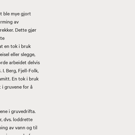
et ble mye gjort
arming av
prekker. Dette gjør
kte
t en tok i bruk
isel eller slegge,
orde arbeidet delvis
. Berg, Fjell-Folk,
mitt. En tok i bruk
 i gruvene for å
ne i gruvedrifta.
r, dvs. loddrette
ping av vann og til