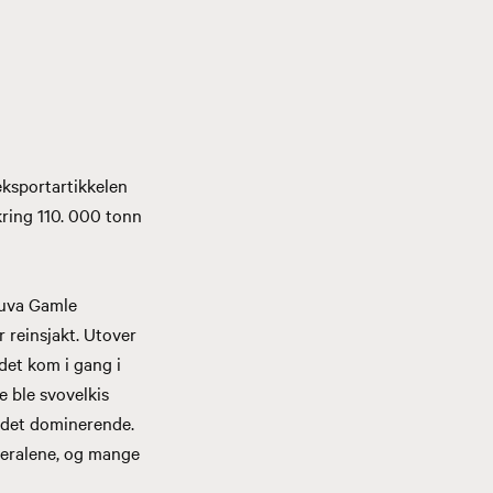
eksportartikkelen
kring 110. 000 tonn
ruva Gamle
 reinsjakt. Utover
ådet kom i gang i
e ble svovelkis
d det dominerende.
neralene, og mange