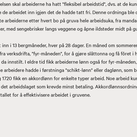
elsen skal arbeiderne ha hatt "fleksibel arbeidstid", dvs. at de ku
ge de arbeidet inn igjen det de hadde tatt fri. Denne ordninga ble de
te arbeiderne etter hvert bo på gruva hele arbeidsuka, fra mandag
ker, med sengebrisker langs veggene og åpne ildsteder midt på g
lt inn i 13 bergmåneder, hver på 28 dager. En måned om sommer
fra verksdrifta, "fyr-måneden", for å gjøre slåttonna og få fôret i h
da innstilt. I eldre tid fikk arbeiderne lønn også for fyr-måneden
ste arbeidere hadde i førstninga "schikt-lønn" eller daglønn, som b
1720 fikk en akkordlønn for enkelte typer arbeid. Noe arbeid k
l det arbeidslaget som krevde minst betaling. Akkordlønnsordni
allet for å effektivisere arbeidet i gruvene.