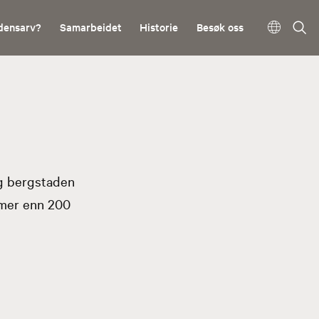
densarv?
Samarbeidet
Historie
Besøk oss
og bergstaden
 mer enn 200