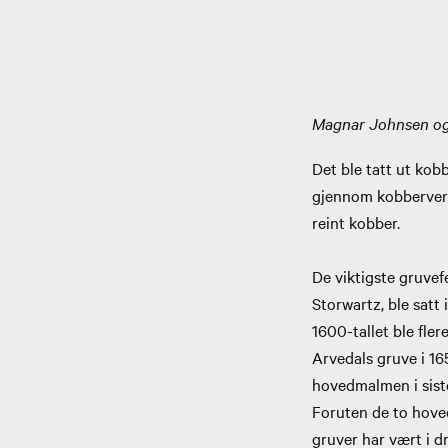
Magnar Johnsen o
Det ble tatt ut kob
gjennom kobberverke
reint kobber.
De viktigste gruve
Storwartz, ble satt
1600-tallet ble fle
Arvedals gruve i 16
hovedmalmen i siste
Foruten de to hove
gruver har vært i d