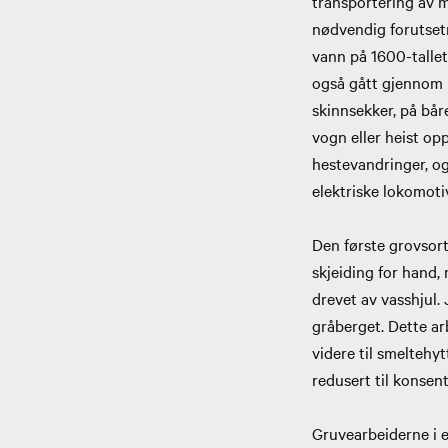
transportering av m
nødvendig forutsetn
vann på 1600-tallet
også gått gjennom ul
skinnsekker, på båre
vogn eller heist op
hestevandringer, og 
elektriske lokomoti
Den første grovsor
skjeiding for hand,
drevet av vasshjul
gråberget. Dette ar
videre til smeltehy
redusert til konsen
Gruvearbeiderne i el