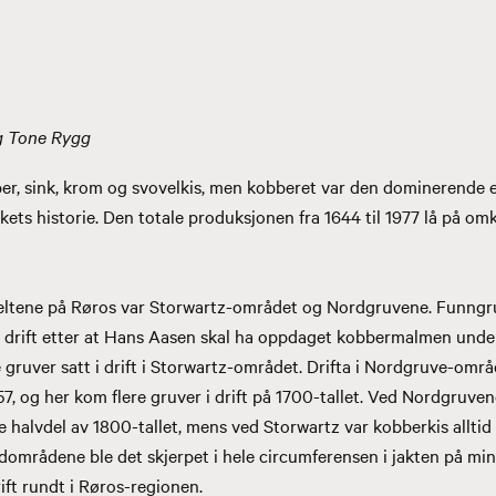
g Tone Rygg
ber, sink, krom og svovelkis, men kobberet var den dominerende 
ts historie. Den totale produksjonen fra 1644 til 1977 lå på om
feltene på Røros var Storwartz-området og Nordgruvene. Funng
 i drift etter at Hans Aasen skal ha oppdaget kobbermalmen under
re gruver satt i drift i Storwartz-området. Drifta i Nordgruve-omr
57, og her kom flere gruver i drift på 1700-tallet. Ved Nordgruven
 halvdel av 1800-tallet, mens ved Storwartz var kobberkis allti
dområdene ble det skjerpet i hele circumferensen i jakten på mi
rift rundt i Røros-regionen.