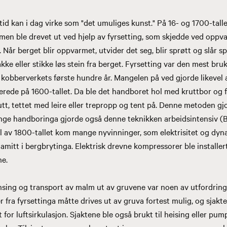
 tid kan i dag virke som "det umuliges kunst." På 16- og 1700-tall
men ble drevet ut ved hjelp av fyrsetting, som skjedde ved oppv
 Når berget blir oppvarmet, utvider det seg, blir sprøtt og slår s
hakke eller stikke løs stein fra berget. Fyrsetting var den mest bru
 kobberverkets første hundre år. Mangelen på ved gjorde likevel a
erede på 1600-tallet. Da ble det handboret hol med kruttbor og fe
utt, tettet med leire eller trepropp og tent på. Denne metoden gj
nge handboringa gjorde også denne teknikken arbeidsintensiv (B. I
del av 1800-tallet kom mange nyvinninger, som elektrisitet og dyna
amitt i bergbrytinga. Elektrisk drevne kompressorer ble installert
ne.
nsing og transport av malm ut av gruvene var noen av utfordringe
 fra fyrsettinga måtte drives ut av gruva fortest mulig, og sjakte
for luftsirkulasjon. Sjaktene ble også brukt til heising eller pum