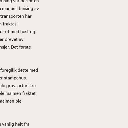
ensing var derfor en
a manuell heising av
mtransporten har
 fraktet i
ktet ut med hest og
ner drevet av
sjer. Det første
 foregikk dette med
ler stampehus,
e grovsortert fra
ble malmen fraktet
 malmen ble
 vanlig helt fra