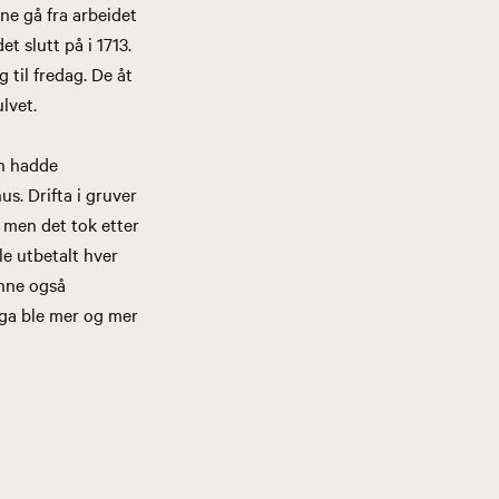
nne gå fra arbeidet
t slutt på i 1713.
 til fredag. De åt
ulvet.
en hadde
us. Drifta i gruver
, men det tok etter
le utbetalt hver
unne også
nga ble mer og mer