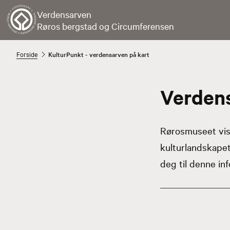
Verdensarven
Røros bergstad og Circumferensen
Forside
KulturPunkt - verdensarven på kart
Verdens
Rørosmuseet vise
kulturlandskape
deg til denne in