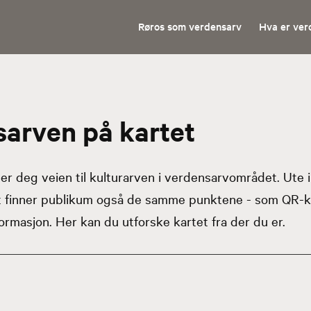
Røros som verdensarv
Hva er ver
arven på kartet
r deg veien til kulturarven i verdensarvområdet. Ute 
t finner publikum også de samme punktene - som QR-k
formasjon. Her kan du utforske kartet fra der du er.