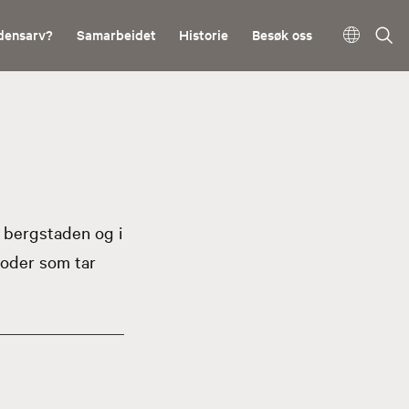
densarv?
Samarbeidet
Historie
Besøk oss
i bergstaden og i
oder som tar