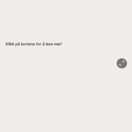
Klikk på kortene for å lese mer!
veien - Tyristug...
ård - Direktørgå...
rd - Leighgården
ergård - Rasmusg...