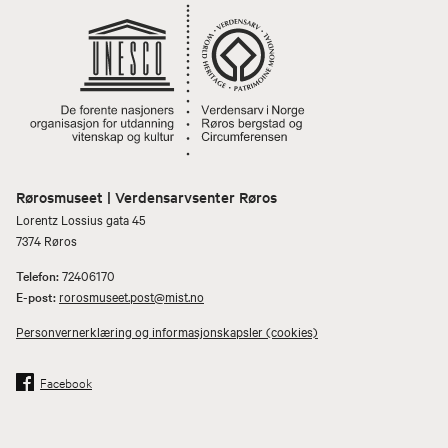
Rørosmuseet | Verdensarvsenter Røros
Lorentz Lossius gata 45
7374 Røros
Telefon:
72406170
E-post:
rorosmuseet.post@mist.no
Personvernerklæring og informasjonskapsler (cookies)
Facebook