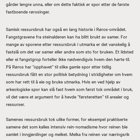
gårder lengre unna, eller om dette faktisk er spor etter de første
fastboende rørosinger.
Samisk ressursbruk har også en lang historie i Røros-området.
Fangstgravene fra steinalderen kan ha blitt brukt av samer. For
mange av sporene etter ressursbruk i utmarka er det vanskelig å
fastslå om det var samer eller andre som sto for bruken. Et ildsted
eller ei fangstgrop forteller ikke nødvendigvis hvem den hørte til.
På Røros har ”opphavet” til slike gamle spor etter tidlig
ressursbruk fått en stor politisk betydning i stridigheter om hvem
som har rett til å eie og bruke utmarka. Hvis en ved hjelp av
arkeologiske spor kan slå fast hvem som først tok området i bruk,
vil det være et argument for å hevde ”førsteretten” til arealer og
ressurser.
Samenes ressursbruk tok ulike former, for eksempel praktiserte
samene det som kalles intensiv rein-nomadisme hvor reinen ble
samlet i inngjerdinger og melket. Melka fra reinen var næringsrik