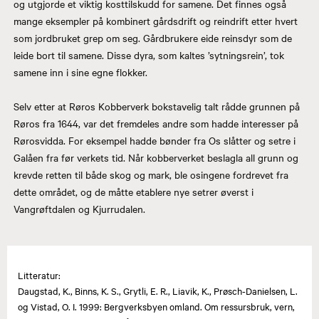
og utgjorde et viktig kosttilskudd for samene. Det finnes også
mange eksempler på kombinert gårdsdrift og reindrift etter hvert
som jordbruket grep om seg. Gårdbrukere eide reinsdyr som de
leide bort til samene. Disse dyra, som kaltes ’sytningsrein’, tok
samene inn i sine egne flokker.
Selv etter at Røros Kobberverk bokstavelig talt rådde grunnen på
Røros fra 1644, var det fremdeles andre som hadde interesser på
Rørosvidda. For eksempel hadde bønder fra Os slåtter og setre i
Galåen fra før verkets tid. Når kobberverket beslagla all grunn og
krevde retten til både skog og mark, ble osingene fordrevet fra
dette området, og de måtte etablere nye setrer øverst i
Vangrøftdalen og Kjurrudalen.
Litteratur:
Daugstad, K., Binns, K. S., Grytli, E. R., Liavik, K., Prøsch-Danielsen, L.
og Vistad, O. I. 1999: Bergverksbyen omland. Om ressursbruk, vern,