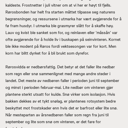
kaldeste. Frostnetter i juli vitner om at vi her er høyt til fjells.
Rørosbonden har helt fra starten måttet tilpasse seg naturens
begrensninger, og ressursene i utmarka har vært avgjørende for å
fø fram husdyr. I utmarka ble grasmyrer slått for å skaffe høy.
Lauv og kvist ble sanket som for, og reinlaven eller ’måssån’ var
ofte avgjørende for å holde liv i buskapen på seinvinteren. Kornet
ble ikke modent på Røros fordi vektsesongen var for kort. Men
korn har blitt dyrket for å bli brukt som dyrefor.
Rørosvidda er nedbørsfattig. Det betyr at det faller lite nedbør
som regn eller snø sammenlignet med mange andre steder i
landet. Det meste av nedbøren faller i perioden juni til september
og minst i perioden februar-mai. Lite nedbør om vinteren gjør
plantene sterkt utsatt for kulde. Snø virker som isolasjon. Hvis
bakken dekkes av et tykt snølag, er plantenes rotsystem bedre
beskyttet mot frostskader enn hvis det er barfrost eller lite snø.
Når mesteparten av årsnedbøren faller som regn fra juni til
september og lite som snø om vinteren, er det fare for