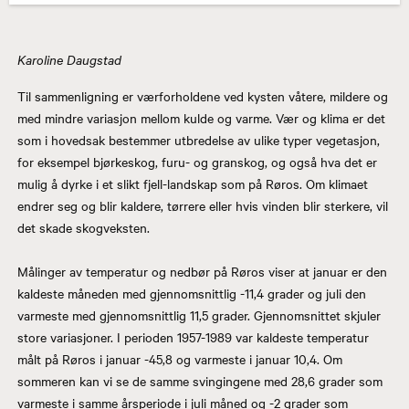
Karoline Daugstad
Til sammenligning er værforholdene ved kysten våtere, mildere og
med mindre variasjon mellom kulde og varme. Vær og klima er det
som i hovedsak bestemmer utbredelse av ulike typer vegetasjon,
for eksempel bjørkeskog, furu- og granskog, og også hva det er
mulig å dyrke i et slikt fjell-landskap som på Røros. Om klimaet
endrer seg og blir kaldere, tørrere eller hvis vinden blir sterkere, vil
det skade skogveksten.
Målinger av temperatur og nedbør på Røros viser at januar er den
kaldeste måneden med gjennomsnittlig -11,4 grader og juli den
varmeste med gjennomsnittlig 11,5 grader. Gjennomsnittet skjuler
store variasjoner. I perioden 1957-1989 var kaldeste temperatur
målt på Røros i januar -45,8 og varmeste i januar 10,4. Om
sommeren kan vi se de samme svingingene med 28,6 grader som
varmeste i samme årsperiode i juli måned og -2 grader som