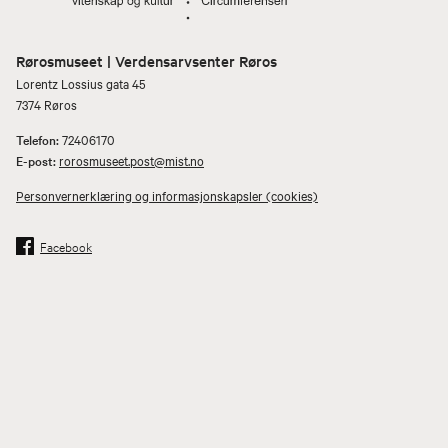
Rørosmuseet | Verdensarvsenter Røros
Lorentz Lossius gata 45
7374 Røros
Telefon:
72406170
E-post:
rorosmuseet.post@mist.no
Personvernerklæring og informasjonskapsler (cookies)
Facebook