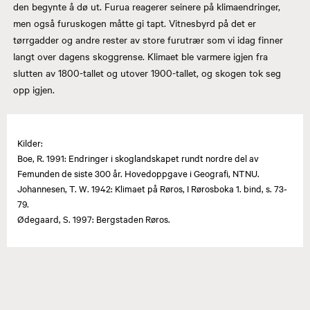
den begynte å dø ut. Furua reagerer seinere på klimaendringer,
men også furuskogen måtte gi tapt. Vitnesbyrd på det er
tørrgadder og andre rester av store furutrær som vi idag finner
langt over dagens skoggrense. Klimaet ble varmere igjen fra
slutten av 1800-tallet og utover 1900-tallet, og skogen tok seg
opp igjen.
Kilder:
Boe, R. 1991: Endringer i skoglandskapet rundt nordre del av
Femunden de siste 300 år. Hovedoppgave i Geografi, NTNU.
Johannesen, T. W. 1942: Klimaet på Røros, I Rørosboka 1. bind, s. 73-
79.
Ødegaard, S. 1997: Bergstaden Røros.