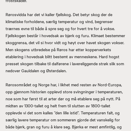
frostskader.
Rørosvidda har det vi kaller fjellskog. Det betyr skog der de
klimatiske forholdene, særlig temperatur og vind, begrenser
trærnes evne til både å spre seg og for hvert tre for å vokse.
Fjellskogen består i hovedsak av bjørk og furu. Klimaet bestemmer
skoggrensa, det vil si hvor vidt og høyt over havet skogen vokser.
Men skogens utbredelse på Røros har etter kopperverkets
etablering i hovedsak blitt bestemt av menneskene. Hard hogst
presset skogen tilbake til dalførene i lavereliggende strøk slik som
nedover Gauldalen og Østerdalen.
Rørosområdet og Norge har, i likhet med resten av Nord-Europa,
opp gjennom historien opplevd store svingninger i temperaturen,
noe som har først til at arter dør og må etablere seg på nytt. På
midten av 1300-tallet og helt frem til slutten av 1800-tallet
opplevde vi det som kalles ”den lille istid”. Temperaturen falt, og
særlig lavere temperatur om sommeren gjorde det vanskelig for
både bjørk, gran og furu å klare seg. Bjørka er mest ømfintlig, og