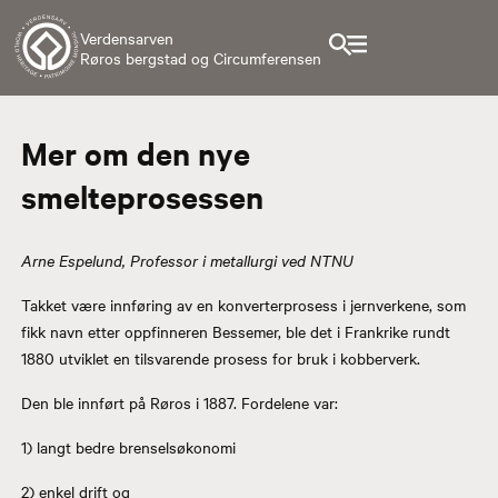
Verdensarven
Røros bergstad og Circumferensen
Mer om den nye
smelteprosessen
Arne Espelund, P
rofessor i metallurgi ved NTNU
Takket være innføring av en konverterprosess i jernverkene, som
fikk navn etter oppfinneren Bessemer, ble det i Frankrike rundt
1880 utviklet en tilsvarende prosess for bruk i kobberverk.
Den ble innført på Røros i 1887. Fordelene var:
1) langt bedre brenselsøkonomi
2) enkel drift og