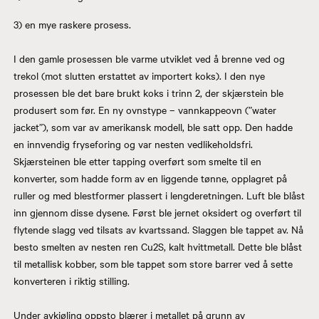
3) en mye raskere prosess.
I den gamle prosessen ble varme utviklet ved å brenne ved og
trekol (mot slutten erstattet av importert koks). I den nye
prosessen ble det bare brukt koks i trinn 2, der skjærstein ble
produsert som før. En ny ovnstype – vannkappeovn (”water
jacket”), som var av amerikansk modell, ble satt opp. Den hadde
en innvendig fryseforing og var nesten vedlikeholdsfri.
Skjærsteinen ble etter tapping overført som smelte til en
konverter, som hadde form av en liggende tønne, opplagret på
ruller og med blestformer plassert i lengderetningen. Luft ble blåst
inn gjennom disse dysene. Først ble jernet oksidert og overført til
flytende slagg ved tilsats av kvartssand. Slaggen ble tappet av. Nå
besto smelten av nesten ren Cu2S, kalt hvittmetall. Dette ble blåst
til metallisk kobber, som ble tappet som store barrer ved å sette
konverteren i riktig stilling.
Under avkjøling oppsto blærer i metallet på grunn av