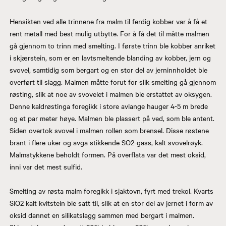
Hensikten ved alle trinnene fra malm til ferdig kobber var å få et
rent metall med best mulig utbytte. For å få det til måtte malmen
gå gjennom to trinn med smelting. I første trinn ble kobber anriket
i skjærstein, som er en lavtsmeltende blanding av kobber, jern og
svovel, samtidig som bergart og en stor del av jerninnholdet ble
overført til slagg. Malmen måtte forut for slik smelting gå gjennom
røsting, slik at noe av svovelet i malmen ble erstattet av oksygen.
Denne kaldrøstinga foregikk i store avlange hauger 4-5 m brede
og et par meter høye. Malmen ble plassert på ved, som ble antent.
Siden overtok svovel i malmen rollen som brensel. Disse røstene
brant i flere uker og avga stikkende SO2-gass, kalt svovelrøyk.
Malmstykkene beholdt formen. På overflata var det mest oksid,
inni var det mest sulfid.
Smelting av røsta malm foregikk i sjaktovn, fyrt med trekol. Kvarts
SiO2 kalt kvitstein ble satt til, slik at en stor del av jernet i form av
oksid dannet en silikatslagg sammen med bergart i malmen.