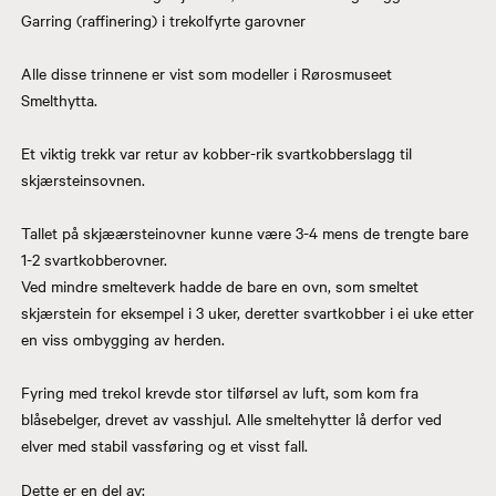
Garring (raffinering) i trekolfyrte garovner
Alle disse trinnene er vist som modeller i Rørosmuseet
Smelthytta.
Et viktig trekk var retur av kobber-rik svartkobberslagg til
skjærsteinsovnen.
Tallet på skjæærsteinovner kunne være 3-4 mens de trengte bare
1-2 svartkobberovner.
Ved mindre smelteverk hadde de bare en ovn, som smeltet
skjærstein for eksempel i 3 uker, deretter svartkobber i ei uke etter
en viss ombygging av herden.
Fyring med trekol krevde stor tilførsel av luft, som kom fra
blåsebelger, drevet av vasshjul. Alle smeltehytter lå derfor ved
elver med stabil vassføring og et visst fall.
Dette er en del av: