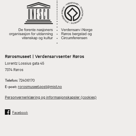
Rørosmuseet | Verdensarvsenter Røros
Lorentz Lossius gata 45
7374 Røros
Telefon:
72406170
E-post:
rorosmuseet.post@mist.no
Personvernerklæring og informasjonskapsler (cookies)
Facebook