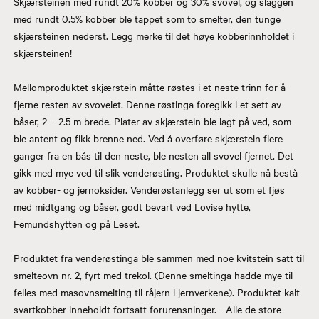
Skjærsteinen med rundt 20% kobber og 30% svovel, og slaggen
med rundt 0.5% kobber ble tappet som to smelter, den tunge
skjærsteinen nederst. Legg merke til det høye kobberinnholdet i
skjærsteinen!
Mellomproduktet skjærstein måtte røstes i et neste trinn for å
fjerne resten av svovelet. Denne røstinga foregikk i et sett av
båser, 2 – 2.5 m brede. Plater av skjærstein ble lagt på ved, som
ble antent og fikk brenne ned. Ved å overføre skjærstein flere
ganger fra en bås til den neste, ble nesten all svovel fjernet. Det
gikk med mye ved til slik venderøsting. Produktet skulle nå bestå
av kobber- og jernoksider. Venderøstanlegg ser ut som et fjøs
med midtgang og båser, godt bevart ved Lovise hytte,
Femundshytten og på Leset.
Produktet fra venderøstinga ble sammen med noe kvitstein satt til
smelteovn nr. 2, fyrt med trekol. (Denne smeltinga hadde mye til
felles med masovnsmelting til råjern i jernverkene). Produktet kalt
svartkobber inneholdt fortsatt forurensninger. - Alle de store