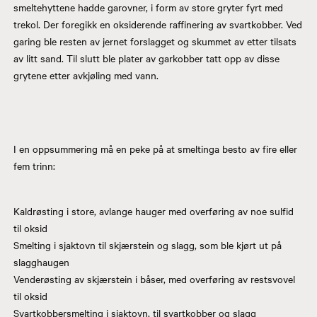
smeltehyttene hadde garovner, i form av store gryter fyrt med
trekol. Der foregikk en oksiderende raffinering av svartkobber. Ved
garing ble resten av jernet forslagget og skummet av etter tilsats
av litt sand. Til slutt ble plater av garkobber tatt opp av disse
grytene etter avkjøling med vann.
I en oppsummering må en peke på at smeltinga besto av fire eller
fem trinn:
Kaldrøsting i store, avlange hauger med overføring av noe sulfid
til oksid
Smelting i sjaktovn til skjærstein og slagg, som ble kjørt ut på
slagghaugen
Venderøsting av skjærstein i båser, med overføring av restsvovel
til oksid
Svartkobbersmelting i sjaktovn, til svartkobber og slagg