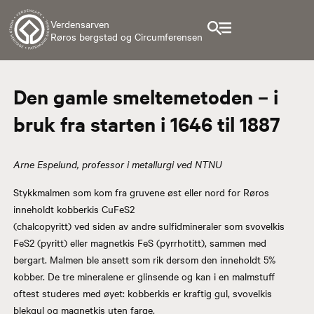
Verdensarven
Røros bergstad og Circumferensen
Den gamle smeltemetoden – i
bruk fra starten i 1646 til 1887
Arne Espelund, professor i metallurgi ved NTNU
Stykkmalmen som kom fra gruvene øst eller nord for Røros
inneholdt kobberkis CuFeS2
(chalcopyritt) ved siden av andre sulfidmineraler som svovelkis
FeS2 (pyritt) eller magnetkis FeS (pyrrhotitt), sammen med
bergart. Malmen ble ansett som rik dersom den inneholdt 5%
kobber. De tre mineralene er glinsende og kan i en malmstuff
oftest studeres med øyet: kobberkis er kraftig gul, svovelkis
blekgul og magnetkis uten farge.