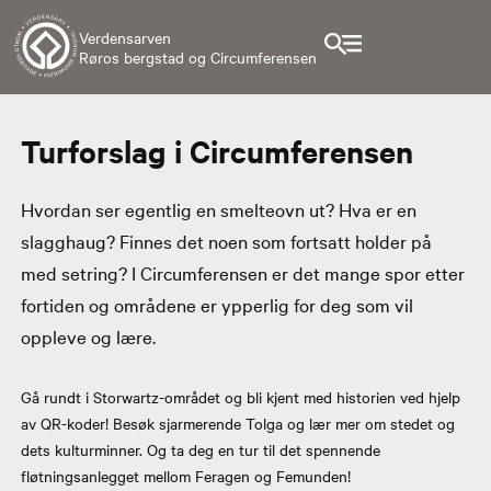
Verdensarven
Røros bergstad og Circumferensen
Turforslag i Circumferensen
Hvordan ser egentlig en smelteovn ut? Hva er en
slagghaug? Finnes det noen som fortsatt holder på
med setring? I Circumferensen er det mange spor etter
fortiden og områdene er ypperlig for deg som vil
oppleve og lære.
Kjøli-gruvene
Gå rundt i Storwartz-området og bli kjent med historien ved hjelp
av QR-koder! Besøk sjarmerende Tolga og lær mer om stedet og
dets kulturminner. Og ta deg en tur til det spennende
fløtningsanlegget mellom Feragen og Femunden!
Sølendet